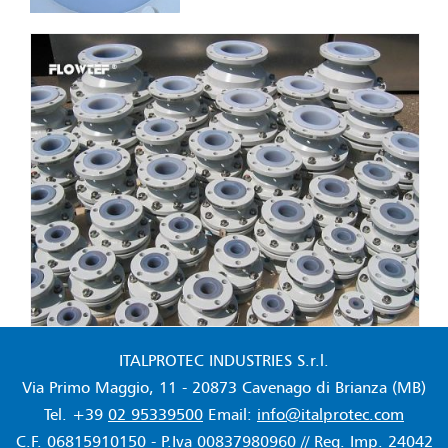
ITALPROTEC INDUSTRIES S.r.l.
Via Primo Maggio, 11 - 20873 Cavenago di Brianza (MB)
Tel. +39
02 95339500
Email:
info@italprotec.com
C.F. 06815910150 - P.Iva 00837980960 // Reg. Imp. 24042